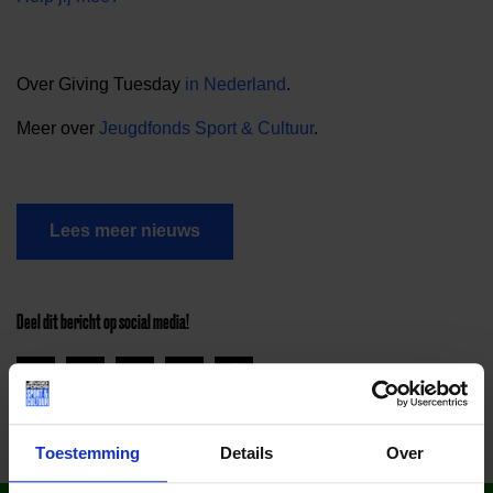
Over Giving Tuesday
in Nederland
.
Meer over
Jeugdfonds Sport & Cultuur
.
Lees meer nieuws
Deel dit bericht op social media!
Toestemming
Details
Over