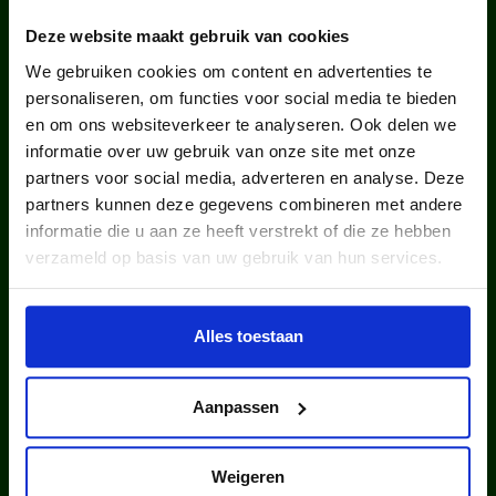
WIST JE DAT IN
Deze website maakt gebruik van cookies
NEDERLAND?
We gebruiken cookies om content en advertenties te
personaliseren, om functies voor social media te bieden
en om ons websiteverkeer te analyseren. Ook delen we
informatie over uw gebruik van onze site met onze
partners voor social media, adverteren en analyse. Deze
partners kunnen deze gegevens combineren met andere
informatie die u aan ze heeft verstrekt of die ze hebben
kinderen en jongeren werden in
verzameld op basis van uw gebruik van hun services.
2025 via ons lid van een club.
Alles toestaan
Aanpassen
Weigeren
kinderen en jongeren werden in