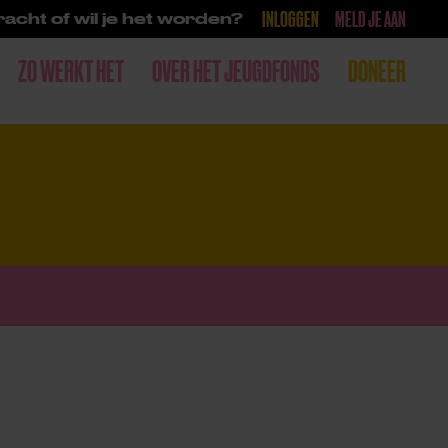
INLOGGEN
MELD JE AAN
acht of wil je het worden?
ZO WERKT HET
OVER HET JEUGDFONDS
DONEER