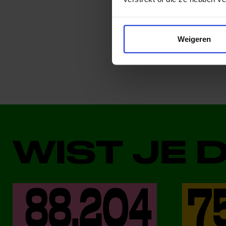
Deel dit bericht op soci
Weigeren
WIST JE 