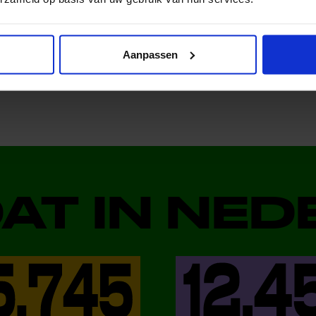
al media!
Aanpassen
DAT IN NE