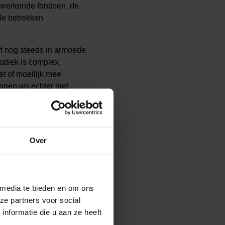
nwerkende fondsen, de
lle betrokken
ft nog steeds in armoede
atiek is complex.
et of moeilijk mee
nen wij echter niet
nnen meedoen!
Over
 media te bieden en om ons
ze partners voor social
nformatie die u aan ze heeft