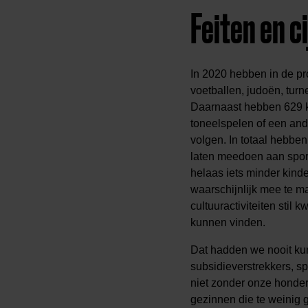
Feiten en c
In 2020 hebben in de p
voetballen, judoën, turn
Daarnaast hebben 629 
toneelspelen of een ande
volgen. In totaal hebbe
laten meedoen aan sport
helaas iets minder kind
waarschijnlijk mee te m
cultuuractiviteiten stil 
kunnen vinden.
Dat hadden we nooit ku
subsidieverstrekkers, s
niet zonder onze honder
gezinnen die te weinig 