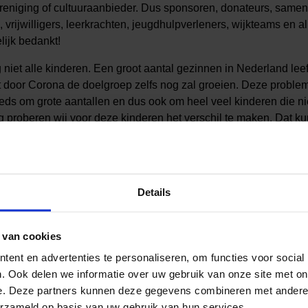
reniging of cultuuraanbieder. Dus sponsoren, donateurs, same
vrijwilligers, leerkrachten, jeugdhulpverleners, wijkteams en a
lijk bedankt!
niet alle kinderen. Een groot aantal gezinnen in Nederland lee
t door Corona de doelgroep zelfs nog zal groeien. Deze problem
eds om grote aantallen en dus ook om heel veel kinderen die ni
 proberen wij voor deze kinderen het verschil te maken. Dat kun
e nog meer de samenwerking zoeken. Want ieder kind moet ku
Factsheet 2020 – Jeugdfonds S&C Groningen
Details
 van cookies
ent en advertenties te personaliseren, om functies voor social
. Ook delen we informatie over uw gebruik van onze site met on
e. Deze partners kunnen deze gegevens combineren met andere i
erzameld op basis van uw gebruik van hun services.