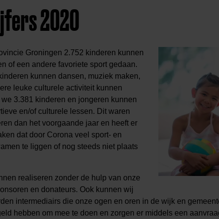
ijfers 2020
rovincie Groningen 2.752 kinderen kunnen
en of een andere favoriete sport gedaan.
kinderen kunnen dansen, muziek maken,
re leuke culturele activiteit kunnen
n we 3.381 kinderen en jongeren kunnen
ieve en/of culturele lessen. Dit waren
eren dan het voorgaande jaar en heeft er
aken dat door Corona veel sport- en
kwamen te liggen of nog steeds niet plaats
nnen realiseren zonder de hulp van onze
ponsoren en donateurs. Ook kunnen wij
den intermediairs die onze ogen en oren in de wijk en gemeente 
geld hebben om mee te doen en zorgen er middels een aanvraag