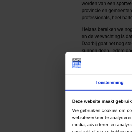
worden van een sportve
provincie en gemeenten, 
professionals, heel harte
Helaas bereiken we nog 
en de verwachting is da
Daarbij gaat het nog ste
kunnen doen. Iedere dag
alleen en dus zullen w
Download hier de
Toestemming
Deze website maakt gebruik
We gebruiken cookies om cont
websiteverkeer te analyseren
Lees meer nieuws
media, adverteren en analys
verstrekt of die ze hebben v