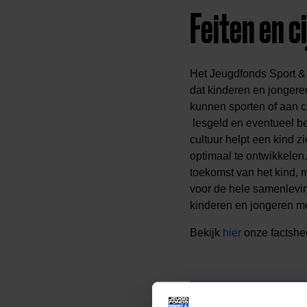
Feiten en c
Het Jeugdfonds Sport &
dat kinderen en jongere
kunnen sporten of aan cu
lesgeld en eventueel be
cultuur helpt een kind zi
optimaal te ontwikkelen.
toekomst van het kind, m
voor de hele samenlevi
kinderen en jongeren me
Bekijk
hier
onze factshe
Lees meer nieuws