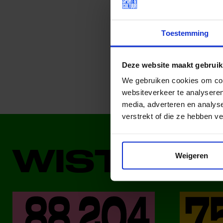
Deel dit bericht op soci
Toestemming
Deze website maakt gebruik
We gebruiken cookies om cont
websiteverkeer te analyseren
media, adverteren en analys
verstrekt of die ze hebben v
WIST JE 
Weigeren