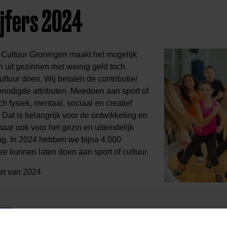
ijfers 2024
 Cultuur Groningen maakt het mogelijk
n uit gezinnen met weinig geld toch
ltuur doen. Wij betalen de contributie/
nodigde attributen. Meedoen aan sport of
ch fysiek, mentaal, sociaal en creatief
 Dat is belangrijk voor de ontwikkeling en
aar ook voor het gezin en uiteindelijk
ng. In 2024 hebben we bijna 4.000
e kunnen laten doen aan sport of cultuur.
et van 2024