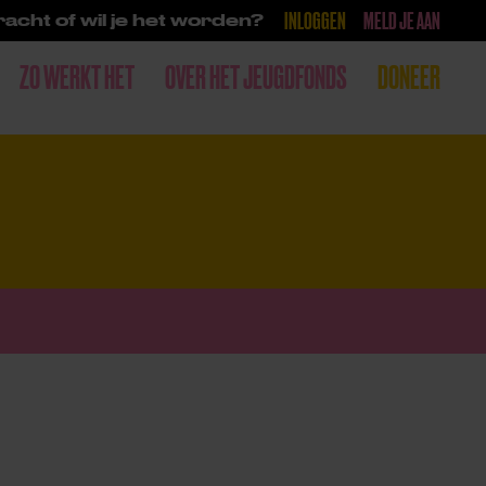
INLOGGEN
MELD JE AAN
acht of wil je het worden?
ZO WERKT HET
OVER HET JEUGDFONDS
DONEER