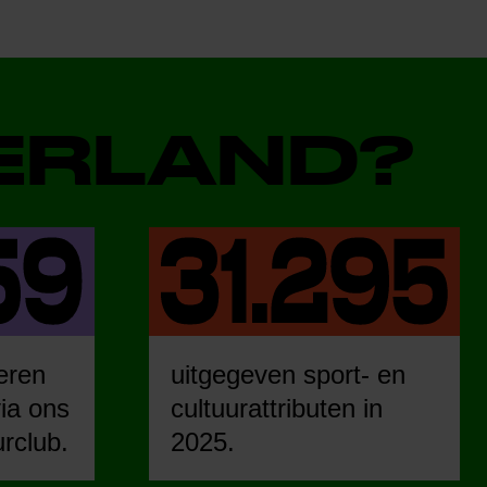
DERLAND?
eren
uitgegeven sport- en
ia ons
cultuurattributen in
urclub.
2025.