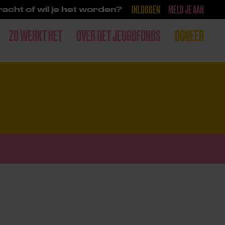
INLOGGEN
MELD JE AAN
acht of wil je het worden?
ZO WERKT HET
OVER HET JEUGDFONDS
DONEER