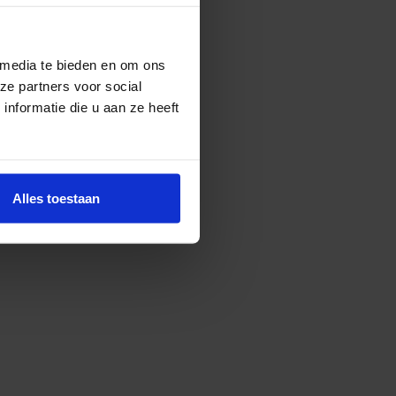
g voor een bijdrage
f medewerker sociaal
de zogenoemde
 media te bieden en om ons
n horen de ouders of de
ze partners voor social
sgeld gaat rechtstreeks
nformatie die u aan ze heeft
Alles toestaan