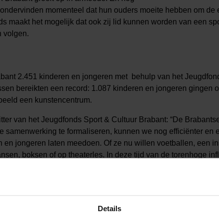
ondervinden momenteel dat hun ouders moeite hebben om de ei
s maakt het mogelijk dat ook zij lid kunnen worden van een spo
 volgen.
rabant 2.451 kinderen en jongeren met behulp van het Jeugdfon
sen bereikten een record: 1.087 kinderen en jongeren gingen op
rbeeld een kunstencentrum.
tter van het Jeugdfonds Sport & Cultuur Brabant: “De Brabants
e samenwerking te formaliseren, kunnen we nog efficiënter en 
 en jongeren laten meedoen. Of ze nu willen voetballen, een in
n, boksen of op theaterles. In deze tijd van de torenhoge infla
eften is dat hard nodig.”
Details
ultuur Brabant betaalt de contributie of het lesgeld voor kinde