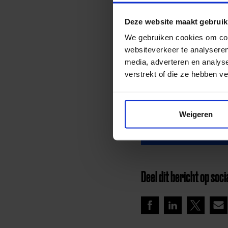
18 jaar uit gezinnen waa
wordt gedaan door bijvo
Deze website maakt gebruik
wijkteam. Op de websit
We gebruiken cookies om cont
intermediairs die name
websiteverkeer te analyseren
aanvraag is goedgekeurd
media, adverteren en analys
naar de club of de lesge
verstrekt of die ze hebben v
Weigeren
Lees meer nieuws
Deel dit bericht op soci