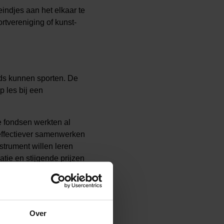
ndjes aan het elkaar te
rtvereniging of kunst-
ds kunnen sporten. De
 les bij een
e fondsen werkten al
effectiever samenwerken
strument willen leren
tie en stijgende prijzen
Over
ren en jongeren van 0 tot