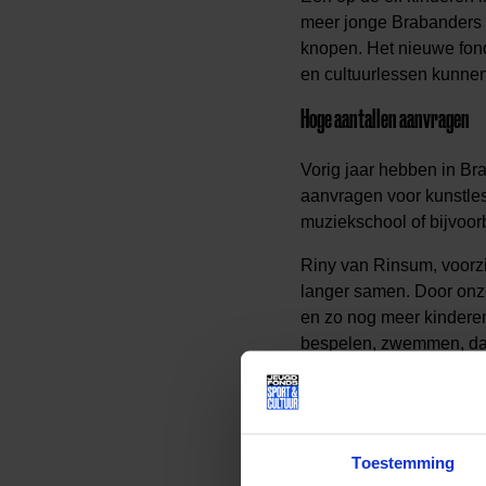
meer jonge Brabanders 
knopen. Het nieuwe fond
en cultuurlessen kunnen
Hoge aantallen aanvragen
Vorig jaar hebben in B
aanvragen voor kunstles
muziekschool of bijvoo
Riny van Rinsum, voorzi
langer samen. Door onz
en zo nog meer kinderen
bespelen, zwemmen, danse
voor primaire levensbeho
Hoe werkt het Jeugdfonds?
Toestemming
Het Jeugdfonds Sport & C