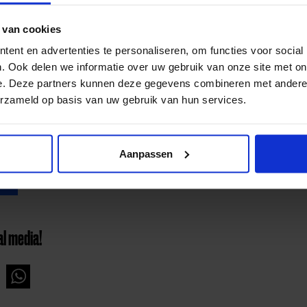
r te weinig geld is voor sporten of kunst en cultuur. De aanvraa
orbeeld een leerkracht, buurtsportcoach, schuldhulpverlener o
 van cookies
e van het fonds staan per gemeente de contactgegevens van 
ent en advertenties te personaliseren, om functies voor social
ns de ouders een bijdrage kunnen aanvragen. Binnen drie weke
. Ook delen we informatie over uw gebruik van onze site met on
 en kunnen ze hun kind(eren) opgeven. De contributie of het le
e. Deze partners kunnen deze gegevens combineren met andere i
ver.
www.jeugdfondssportencultuur.nl/brabant/
erzameld op basis van uw gebruik van hun services.
Aanpassen
al media!