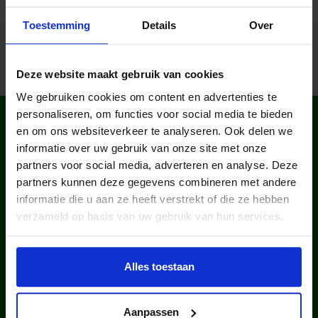
Toestemming
Details
Over
Deze website maakt gebruik van cookies
We gebruiken cookies om content en advertenties te
personaliseren, om functies voor social media te bieden
WIST JE DAT IN
en om ons websiteverkeer te analyseren. Ook delen we
NEDERLAND?
informatie over uw gebruik van onze site met onze
partners voor social media, adverteren en analyse. Deze
partners kunnen deze gegevens combineren met andere
informatie die u aan ze heeft verstrekt of die ze hebben
verzameld op basis van uw gebruik van hun services.
kinderen en jongeren werden in
Alles toestaan
2025 via ons lid van een club.
Aanpassen