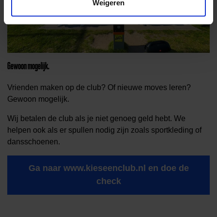
Weigeren
Gewoon mogelijk.
Vrienden maken op de club? Of nieuwe moves leren?
Gewoon mogelijk.
Wij betalen de club als je niet genoeg geld hebt. We
helpen ook als er spullen nodig zijn zoals sportkleding of
dansschoenen.
Ga naar www.kieseenclub.nl en doe de
check