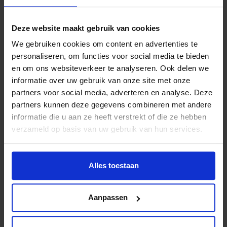
Petra Pluimers, mede coördinator van het
Deze website maakt gebruik van cookies
project:
“Met het aanbieden van
We gebruiken cookies om content en advertenties te
dansactiviteiten in de wijken, is er vernieuwend
personaliseren, om functies voor social media te bieden
aanbod voor een onderbelichte doelgroep, in
en om ons websiteverkeer te analyseren. Ook delen we
dit geval de meiden. Het is essentieel om hier
informatie over uw gebruik van onze site met onze
voldoende aandacht voor te blijven hebben en
partners voor social media, adverteren en analyse. Deze
ik hoop dat deze activiteiten kunnen bijdrage
partners kunnen deze gegevens combineren met andere
aan meer gelijkheid qua beweeg
informatie die u aan ze heeft verstrekt of die ze hebben
mogelijkheden voor iedere doelgroep!”
verzameld op basis van uw gebruik van hun services.
Alles toestaan
Aanpassen