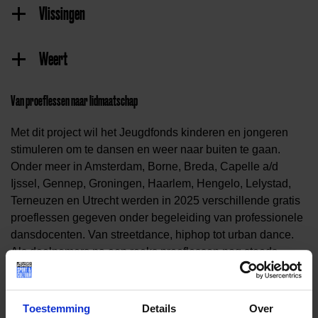
Vlissingen
Weert
Van proeflessen naar lidmaatschap
Met dit project wil het Jeugdfonds kinderen en jongeren
stimuleren om te dansen en weer naar buiten te gaan.
Onder meer in Amsterdam, Borne, Breda, Capelle a/d
Ijssel, Gennep, Groningen, Haarlem, Hengelo, Lelystad,
Terneuzen en Utrecht
werden in 2025 verschillende gratis
proeflessen gegeven onder begeleiding van professionele
dansdocenten. Van streetdance, hiphop tot urban dance.
Als deelnemers na een reeks proeflessen nog steeds
enthousiast zijn, kunnen ze via de dansleraar en met hulp
van het Jeugdfonds een lidmaatschap afsluiten.
Toestemming
Details
Over