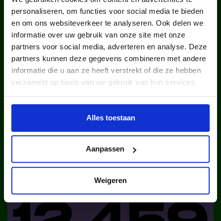
personaliseren, om functies voor social media te bieden
en om ons websiteverkeer te analyseren. Ook delen we
informatie over uw gebruik van onze site met onze
kinderen en jongeren werden in
partners voor social media, adverteren en analyse. Deze
partners kunnen deze gegevens combineren met andere
2025 via ons lid van een club.
informatie die u aan ze heeft verstrekt of die ze hebben
verzameld op basis van uw gebruik van hun services.
Alles toestaan
Aanpassen
kinderen en jongeren werden in
2025 via ons lid van een sportclub.
Weigeren