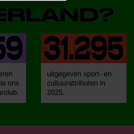
DERLAND?
eren
uitgegeven sport- en
ia ons
cultuurattributen in
urclub.
2025.