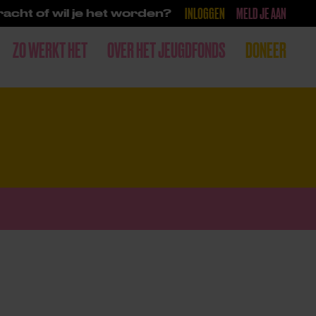
INLOGGEN
MELD JE AAN
acht of wil je het worden?
ZO WERKT HET
OVER HET JEUGDFONDS
DONEER