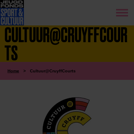
CULTUUR@CRUYFFCOUR
TS
Home
>
Cultuur@CruyffCourts