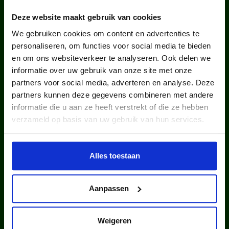
WIST JE DAT IN
Deze website maakt gebruik van cookies
NEDERLAND?
We gebruiken cookies om content en advertenties te
personaliseren, om functies voor social media te bieden
en om ons websiteverkeer te analyseren. Ook delen we
informatie over uw gebruik van onze site met onze
partners voor social media, adverteren en analyse. Deze
partners kunnen deze gegevens combineren met andere
informatie die u aan ze heeft verstrekt of die ze hebben
kinderen en jongeren werden in
verzameld op basis van uw gebruik van hun services.
2025 via ons lid van een club.
Alles toestaan
Aanpassen
Weigeren