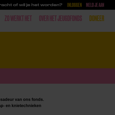
INLOGGEN
MELD JE AAN
acht of wil je het worden?
ZO WERKT HET
OVER HET JEUGDFONDS
DONEER
ssadeur van ons fonds
.
ap- en knietechnieken