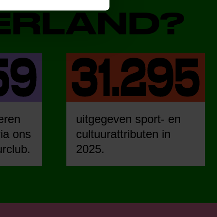
DERLAND?
eren
uitgegeven sport- en
ia ons
cultuurattributen in
urclub.
2025.