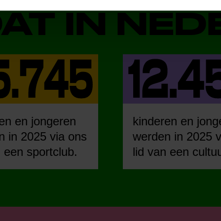
DAT IN NE
en en jongeren
kinderen en jong
 in 2025 via ons
werden in 2025 v
n een sportclub.
lid van een cultu