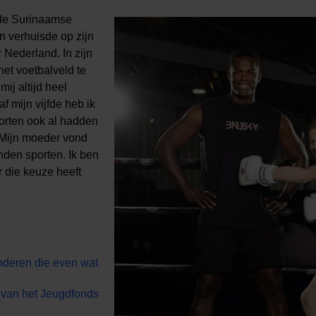
de Surinaamse
 verhuisde op zijn
r Nederland. In zijn
het voetbalveld te
mij altijd heel
f mijn vijfde heb ik
orten ook al hadden
. Mijn moeder vond
onden sporten. Ik ben
r die keuze heeft
inderen die even wat
 van het Jeugdfonds