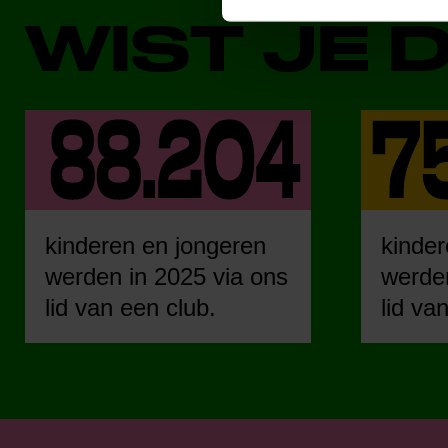
WIST JE 
kinderen en jongeren
kinder
werden in 2025 via ons
werden
lid van een club.
lid va