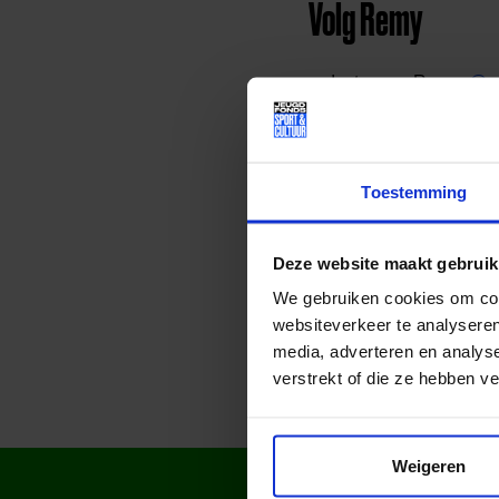
Volg Remy
Instagram Remy:
@re
Instagram Academy:
Toestemming
Deze website maakt gebruik
Deel dit bericht op soci
We gebruiken cookies om cont
websiteverkeer te analyseren
media, adverteren en analys
verstrekt of die ze hebben v
Weigeren