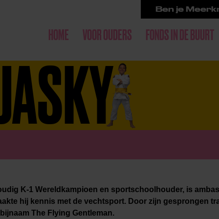
Ben je Meerkr
HOME
VOOR OUDERS
FONDS IN DE BUURT
JASKY
oudig K-1 Wereldkampioen en sportschoolhouder, is amba
akte hij kennis met de vechtsport. Door zijn gesprongen tr
 bijnaam The Flying Gentleman.