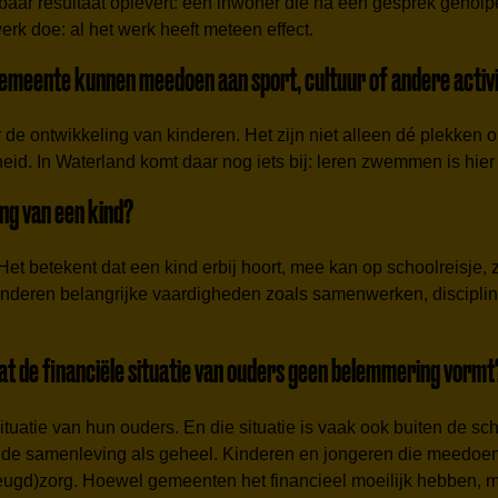
tbaar resultaat oplevert: een inwoner die na een gesprek geholp
erk doe: al het werk heeft meteen effect.
ie gemeente kunnen meedoen aan sport, cultuur of andere activ
or de ontwikkeling van kinderen. Het zijn niet alleen dé plekk
gheid. In Waterland komt daar nog iets bij: leren zwemmen is hie
ng van een kind?
Het betekent dat een kind erbij hoort, mee kan op schoolreisje,
 kinderen belangrijke vaardigheden zoals samenwerken, discipline
dat de financiële situatie van ouders geen belemmering vormt
tuatie van hun ouders. En die situatie is vaak ook buiten de s
r de samenleving als geheel. Kinderen en jongeren die meedoen 
ugd)zorg. Hoewel gemeenten het financieel moeilijk hebben, moet