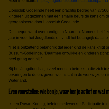
Meer informatie:
https://jeugdfondssportencultuur.nl/panna
Lionsclub Godelinde heeft een prachtig bedrag van €7500
kinderen uit gezinnen met een smalle beurs de kans om dee
georganiseerd door Lionsclub Godelinde.
De cheque werd overhandigd in Naarden. Namens het Jeugd
jaar in voor het Jeugdfonds en vindt het belangrijk dat all
“Het is ontzettend belangrijk dat ieder kind de kans krijg
Bussum-Godelinde. “Daarmee ontwikkelen kinderen zichzelf
heel graag aan bij.”
Bij het Jeugdfonds zijn veel mensen betrokken die zich in
ervaringen te delen, geven we inzicht in de werkwijze en
Waterland.
Even voorstellen: wie ben je, waar ben je actief en wat
Ik ben Dovan Koning, beleidsmedewerker Participatie in 