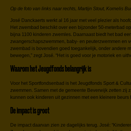
Op de foto van links naar rechts, Martijn Stout, Kornelis
José Danckaerts werkt al 16 jaar met veel plezier als hoof
Het zwembad beschikt over een bijzonder 50-meterbad op d
bijna 1100 kinderen zwemles. Daarnaast biedt het bad een
zwangerschapszwemmen, baby- en peuterzwemmen en ve
zwembad is bovendien goed toegankelijk, onder andere me
bewegen,” zegt José. “Het is goed voor je motoriek en uit
Waarom het Jeugdfonds belangrijk is
Voor het Sportfondsenbad is het Jeugdfonds Sport & Cultuu
zwemmen. Samen met de gemeente Beverwijk zetten zij zich
kunnen ook kinderen uit gezinnen met een kleinere beurs
De impact is groot
De impact daarvan zien ze dagelijks terug. José: “Kinde