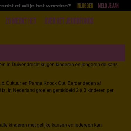
INLOGGEN
MELD JE AAN
acht of wil je het worden?
ZO WERKT HET
OVER HET JEUGDFONDS
DONEER
ein in Duivendrecht krijgen kinderen en jongeren de kans
t & Cultuur en Panna Knock Out. Eerder deden al
 is. In Nederland groeien gemiddeld 2 à 3 kinderen per
 alle kinderen met gelijke kansen en iedereen kan