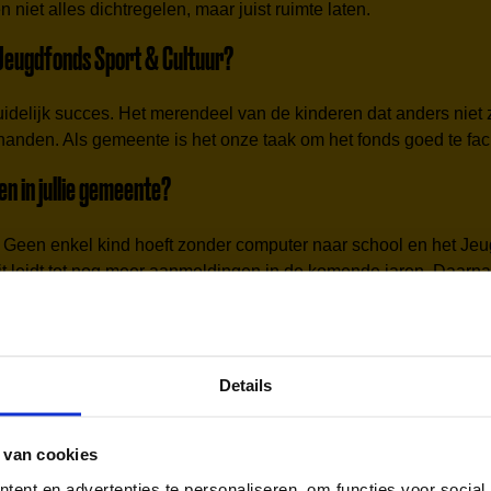
niet alles dichtregelen, maar juist ruimte laten.
 Jeugdfonds Sport & Cultuur?
idelijk succes. Het merendeel van de kinderen dat anders niet
anden. Als gemeente is het onze taak om het fonds goed te facili
en in jullie gemeente?
jn. Geen enkel kind hoeft zonder computer naar school en het Je
 leidt tot nog meer aanmeldingen in de komende jaren. Daarnaa
 hoe belangrijk meedoen is. Het onderwerp staat echt op de age
Details
eeds niet mee. De regelingen zijn soms beperkt en kunnen eenvo
missen we soms signalen. Jongerenwerkers kunnen niet overal t
d en capaciteit – en dat botst soms met de noodzaak om te bezuin
 van cookies
ent en advertenties te personaliseren, om functies voor social