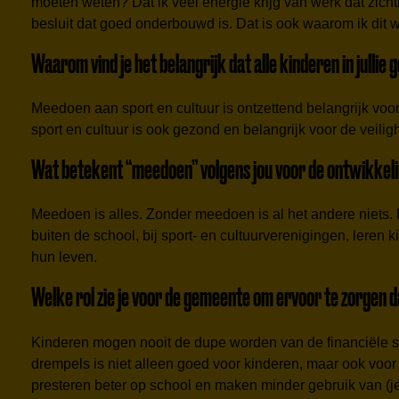
moeten weten? Dat ik veel energie krijg van werk dat zich
besluit dat goed onderbouwd is. Dat is ook waarom ik dit w
Waarom vind je het belangrijk dat alle kinderen in jull
Meedoen aan sport en cultuur is ontzettend belangrijk vo
sport en cultuur is ook gezond en belangrijk voor de veili
Wat betekent “meedoen” volgens jou voor de ontwikkeli
Meedoen is alles. Zonder meedoen is al het andere niets. 
buiten de school, bij sport- en cultuurverenigingen, leren
hun leven.
Welke rol zie je voor de gemeente om ervoor te zorgen 
Kinderen mogen nooit de dupe worden van de financiële si
drempels is niet alleen goed voor kinderen, maar ook voo
presteren beter op school en maken minder gebruik van (je