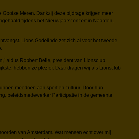
e Gooise Meren. Dankzij deze bijdrage krijgen meer
opgehaald tijdens het Nieuwjaarsconcert in Naarden,
vangst. Lions Godelinde zet zich al voor het tweede
.
en,” aldus Robbert Belle, president van Lionsclub
kste, hebben ze plezier. Daar dragen wij als Lionsclub
j kunnen meedoen aan sport en cultuur. Door hun
ing, beleidsmedewerker Participatie in de gemeente
 noorden van Amsterdam. Wat mensen echt over mij