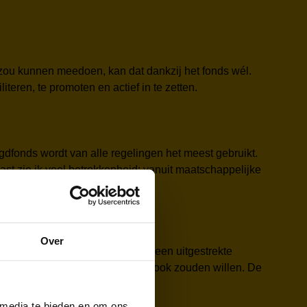
 zou kunnen meedoen, kan dat dankzij het fonds wél.
teren, te promoten en actief in te zetten.
ugdfonds wordt van alle regelingen het meest gebruikt.
st zie ik veel betrokkenheid: vanuit maatschappelijke
nda.
Over
udiger. Daarnaast is Waterland een uitgestrekte
egelijk zijn, hoe graag ze dat ook zouden willen. De
igen.
 media te bieden en om ons