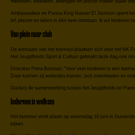
meedoen. Meedoen, bewegen en plezier maken staan voo
Ambassadeur en Panna King Nasser El Jackson opent het to
lef, plezier en talent in één keer ontstaan. Ik wil kinderen
Van plein naar club
De winnaars van het toernooi plaatsen zich voor het NK P
Het Jeugdfonds Sport & Cultuur gebruikt deze dag ook om o
Directeur Petra Bosman: “Voor veel kinderen is een toernooi
Daar kunnen zij wekelijks trainen, zich ontwikkelen en on
Dankzij de samenwerking tussen het Jeugdfonds en Panna 
Iedereen is welkom
Het toernooi vindt plaats op woensdag 10 juni in Duivend
kijken.