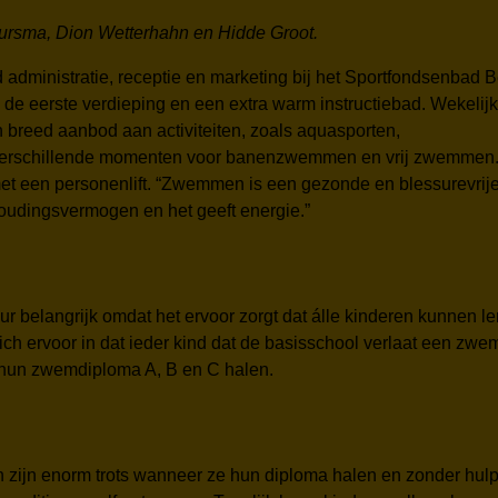
 Buursma, Dion Wetterhahn en Hidde Groot.
d administratie, receptie en marketing bij het Sportfondsenbad B
e eerste verdieping en een extra warm instructiebad. Wekelijk
 breed aanbod aan activiteiten, zoals aquasporten,
rschillende momenten voor banenzwemmen en vrij zwemmen.
t een personenlift. “Zwemmen is een gezonde en blessurevrij
houdingsvermogen en het geeft energie.”
r belangrijk omdat het ervoor zorgt dat álle kinderen kunnen le
 ervoor in dat ieder kind dat de basisschool verlaat een zwem
 hun zwemdiploma A, B en C halen.
ren zijn enorm trots wanneer ze hun diploma halen en zonder 