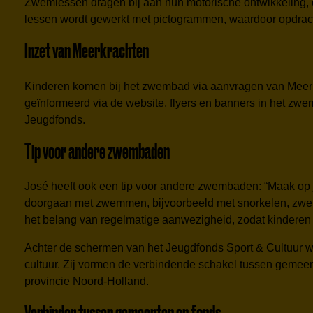
Zwemlessen dragen bij aan hun motorische ontwikkeling, co
lessen wordt gewerkt met pictogrammen, waardoor opdracht
Inzet van Meerkrachten
Kinderen komen bij het zwembad via aanvragen van Meerkr
geïnformeerd via de website, flyers en banners in het zwemb
Jeugdfonds.
Tip voor andere zwembaden
José heeft ook een tip voor andere zwembaden: “Maak op j
doorgaan met zwemmen, bijvoorbeeld met snorkelen, zwemv
het belang van regelmatige aanwezigheid, zodat kinderen
Achter de schermen van het Jeugdfonds Sport & Cultuur we
cultuur. Zij vormen de verbindende schakel tussen gemeente
provincie Noord-Holland.
Verbinder tussen gemeenten en fonds