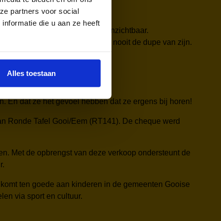
ze partners voor social
nformatie die u aan ze heeft
 maar problemen blijven soms onzichtbaar.
rtenissen. Kinderen mogen daar nooit de dupe van zijn.
Alles toestaan
n. En dat ze het gevoel hebben dat ze ergens bij horen!
van Ronde Tafel Gooi/Eem (RT141). De cheque werd
gen. Met de opbrengst van deze verkoop ondersteunt de
r.
ie komt ten goede aan kinderen in de gemeenten Gooise
n via sport en cultuur.