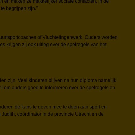
n en maken ze makkelijker sociale contacten. In de
e begrijpen zijn.”
buurtsportcoaches of Vluchtelingenwerk. Ouders worden
s krijgen zij ook uitleg over de spelregels van het
en zijn. Veel kinderen blijven na hun diploma namelijk
l om ouders goed te informeren over de spelregels en
inderen de kans te geven mee te doen aan sport en
Judith, coördinator in de provincie Utrecht en de