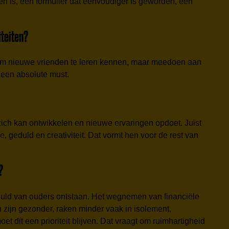
en is, een formulier dat eenvoudiger is geworden, een
iteiten?
en om nieuwe vrienden te leren kennen, maar meedoen aan
r een absolute must.
 zich kan ontwikkelen en nieuwe ervaringen opdoet. Juist
, geduld en creativiteit. Dat vormt hen voor de rest van
?
chuld van ouders ontstaan. Het wegnemen van financiële
zijn gezonder, raken minder vaak in isolement,
 dit een prioriteit blijven. Dat vraagt om ruimhartigheid