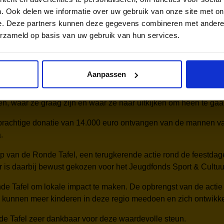
ijk hebben?
. Ook delen we informatie over uw gebruik van onze site met on
e. Deze partners kunnen deze gegevens combineren met andere i
professionals die hun best doen om kinderen te laten meedoen,
erzameld op basis van uw gebruik van hun services.
orbeeld ziekte, een faillissement of andere ingrijpende gebeu
lie gemeente?
Aanpassen
en, waar ze graag zijn en waar ze naar uitkijken om heen te gaa
 prachtige donatie van 14.000 euro ontvangen van de mannen 
.
op van de Ronde Tafel, een terugkerende actie rond de feestda
ar is daarbij bewust gekozen voor het Jeugdfonds Sport & Cultuu
onde Tafel om lokale impact te maken. De opbrengst van de act
kunnen meer kinderen in deze regio meedoen en zich ontwikkele
e Tafel zeer dankbaar voor deze waardevolle steun.