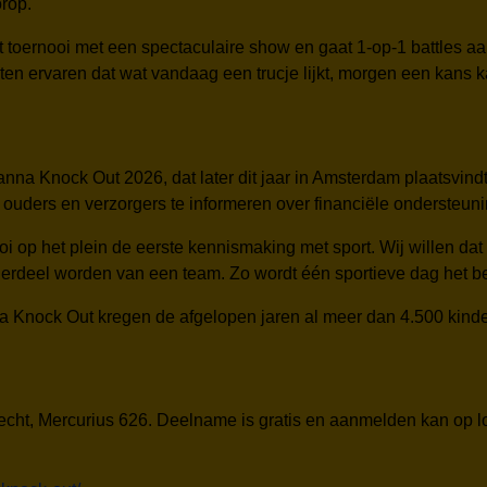
rop.
ernooi met een spectaculaire show en gaat 1-op-1 battles aan 
 laten ervaren dat wat vandaag een trucje lijkt, morgen een kans k
anna Knock Out 2026, dat later dit jaar in Amsterdam plaatsvin
uders en verzorgers te informeren over financiële ondersteuning
 op het plein de eerste kennismaking met sport. Wij willen dat di
derdeel worden van een team. Zo wordt één sportieve dag het beg
Knock Out kregen de afgelopen jaren al meer dan 4.500 kinder
recht, Mercurius 626. Deelname is gratis en aanmelden kan op 