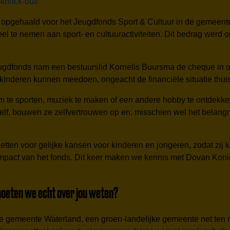
-knock-out/
 opgehaald voor het Jeugdfonds Sport & Cultuur in de gemeent
l te nemen aan sport- en cultuuractiviteiten. Dit bedrag werd 
fonds nam een bestuurslid Kornelis Buursma de cheque in ont
e kinderen kunnen meedoen, ongeacht de financiële situatie thuis
t om te sporten, muziek te maken of een andere hobby te ontdekk
, bouwen ze zelfvertrouwen op en, misschien wel het belangrij
zetten voor gelijke kansen voor kinderen en jongeren, zodat zi
 impact van het fonds. Dit keer maken we kennis met Dovan Kon
 moeten we echt over jou weten?
de gemeente Waterland, een groen-landelijke gemeente net ten