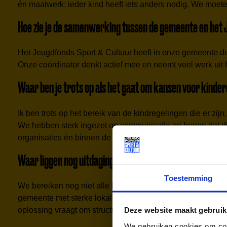
én maatwerk: ieder kind heeft iets anders nodig. We moeten 
Hoe zie je de samenwerking tussen de gemeente en het
Het Jeugdfonds Sport & Cultuur heeft in onze gemeente du
Onze coördinator denkt actief mee en neemt veel werk uit h
Waar ben je trots op als het gaat om kansen voor kinder
Ik ben trots op het bereik van de kindregelingen die er zi
We hebben sterk ingezet op communicatie en hopen dat dit
organisaties én binnen de gemeente zelf groeit het besef
Waar liggen nog uitdagingen of kansen?
Toestemming
We bereiken nog niet alle kinderen. Een deel doet nog st
gemeente met sterke lokale netwerken, maar als gemeente 
oplossing vraagt om structurele investeringen in tijd, gel
Deze website maakt gebruik
We gebruiken cookies om cont