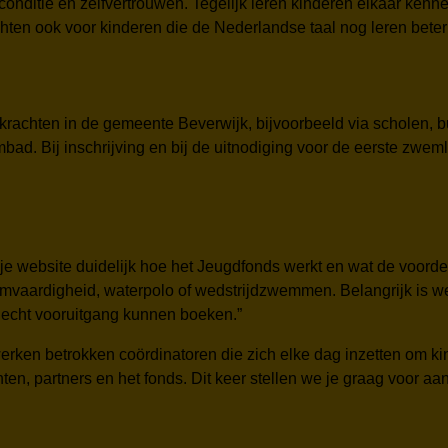
nditie en zelfvertrouwen. Tegelijk leren kinderen elkaar kenne
en ook voor kinderen die de Nederlandse taal nog leren beter t
achten in de gemeente Beverwijk, bijvoorbeeld via scholen, 
ad. Bij inschrijving en bij de uitnodiging voor de eerste zwemle
e website duidelijk hoe het Jeugdfonds werkt en wat de voordel
aardigheid, waterpolo of wedstrijdzwemmen. Belangrijk is we
 echt vooruitgang kunnen boeken.”
rken betrokken coördinatoren die zich elke dag inzetten om k
n, partners en het fonds. Dit keer stellen we je graag voor aan 