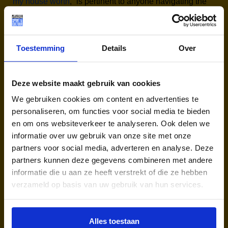
my house worth
,” is pertinent to anyone navigating the
housing market.
Determining the value of your home involves a
multifaceted approach. Key factors include the
Toestemming
Details
Over
location, size, condition, and recent sales of
comparable properties in the area. Employing a
professional real estate appraiser or utilizing online
Deze website maakt gebruik van cookies
valuation tools can provide an accurate estimate.
We gebruiken cookies om content en advertenties te
However, local market trends, economic conditions,
personaliseren, om functies voor social media te bieden
and specific neighborhood developments also play
en om ons websiteverkeer te analyseren. Ook delen we
significant roles in influencing property values.
informatie over uw gebruik van onze site met onze
partners voor social media, adverteren en analyse. Deze
In conclusion, whether it’s the world of breakdancing or
partners kunnen deze gegevens combineren met andere
real estate, understanding your standing and potential
informatie die u aan ze heeft verstrekt of die ze hebben
is vital. For homeowners, regularly assessing the value
verzameld op basis van uw gebruik van hun services.
of your property ensures you stay informed about your
investment, enabling better financial planning and
decision-making.
Alles toestaan