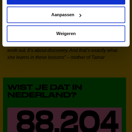
Watch the
video
Aanpassen
“It was great to see Tamar dancing on that floor, I was
so proud! Everyone is appreciated, it doesn’t matter
whether you have just finished lessons or are already
Weigeren
very good. I want to teach Tamar that you can try
anything and that it doesn’t matter if something doesn’t
work out. It’s about discovery. And that’s exactly what
she learns in these lessons” – mother of Tamar
WIST JE DAT IN
NEDERLAND?