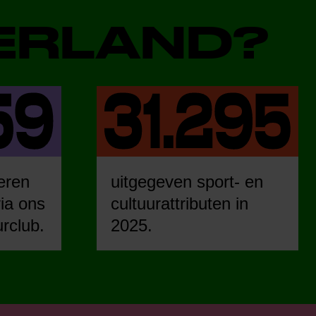
DERLAND?
eren
uitgegeven sport- en
ia ons
cultuurattributen in
urclub.
2025.