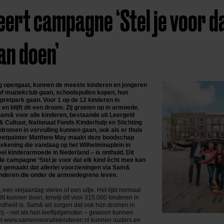
ert campagne ‘Stel je voor da
an doen’
g opengaat, kunnen de meeste kinderen en jongeren
of muziekclub gaan, schoolspullen kopen, hun
pretpark gaan. Voor 1 op de 12 kinderen in
 en blijft dit een droom. Zij groeien op in armoede.
m& voor alle kinderen, bestaande uit Leergeld
 Cultuur, Nationaal Fonds Kinderhulp en Stichting
 dromen in vervulling kunnen gaan, ook als er thuis
treetpainter Matthew May maakt deze boodschap
tekening die vandaag op het Wilhelminaplein in
l kinderarmoede in Nederland – is onthuld. Dit
 de campagne ‘Stel je voor dat elk kind écht mee kan
 gemaakt dat allerlei voorzieningen via Sam&
inderen die onder de armoedegrens leven.
een verjaardag vieren of een uitje. Het lijkt normaal
dit kunnen doen, terwijl dit voor 315.000 kinderen in
dheid is. Sam& wil zorgen dat ook hún dromen in
zij – net als hun leeftijdgenoten – gewoon kunnen
t
www.samenvoorallekinderen.nl
kunnen ouders en