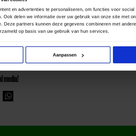
ie, sport, cultuur, verjaardag, vrije tijd en andere activiteiten. Dit doet Sam& in
 Samen met het Nibud en Rabo Foundation biedt Sam& tevens informatie en oploss
ent en advertenties te personaliseren, om functies voor social
. Ook delen we informatie over uw gebruik van onze site met on
e. Deze partners kunnen deze gegevens combineren met andere i
lpen kinderen door de samenwerkingspartners, hier zit overlap in.
erzameld op basis van uw gebruik van hun services.
Aanpassen
al media!