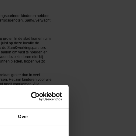
rkingspartners kinderen hebben
eeftijdsgenoten. Sam& verwacht
 groter. In de stad komen ruim
uist op deze locatie de
d die de Sam&werkingspartners
n ballon om vast te houden en
voor deze kinderen niet bij
 kunnen bieden, hopen we zo
elaas groter dan in veel
en. Het zijn kinderen voor wie
of nooit voorkomen. Alle
ke activiteiten toegankelijk
 voor de ontwikkeling van
en voelen. Dat gaat soms ten
 kinderen van ouders die door
Over
 worden!”
n Nationaal Fonds Kinderhulp.
oor allerlei voorzieningen te