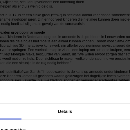
en, wijkteams, schuldhulpverleners een aanvraag doen
elpen als er thuis weinig geld is.
t in 2017, is er een flinke groei (55%*) in het totaal aantal keer dat de samenwe
ename afgelopen jaren, zijn er nog veel kinderen die niet mee kunnen doen met l
 nodig heeft zal stijgen als gevolg van de coronacrisis.
warden groeit op in armoede
alf kinderen in Nederland opgroeit in armoede is dit probleem in Leeuwarden nog
zinnen die de eindjes met moeite aan elkaar kunnen knopen. Reden voor Sam& om j
n dit prachtige 3D interactieve kunstwerk zijn allerlei voorzieningen gevisualiseer
van te springen. Een voetbal om op te zitten, een laptop om achter te kruipen, ee
ten”, legt Monique Maks, bestuurder van Sam&, uit. “We willen ervoor zorgen dat het 
eid wordt met onze hulp. Door zichtbaar te maken welke ondersteuning we precies
ken die een steuntje in de rug nodig hebben.”
met het initiatief van Sam&. “In Leeuwarden is de kans op armoede onder kinderen h
ze kinderen komen uit gezinnen waarin geldzorgen het dagelijkse leven overheers
schoolreisjes, vakantie, nieuwe kleding, sporten en verjaardagscadeautjes zelden 
 sporten, spelen en plezier te maken. Het is dan ook geweldig dat Sam& allerlei leu
Stichting Leergeld Leeuwarden, staat het welzijn van kinderen voorop. “Meedoen is
at niet lukt of een kind zich zorgen maakt over geld, kan een kind zich buitengeslot
 vinden dat ieder kind moet kunnen meedoen. En in deze tijd zijn we er óók voor de
Details
n aanmerking komen voor tijdelijke regelingen. Want kinderen mogen niet de dupe
and van Leergeld Nederland, Jeugdfonds Sport & Cultuur, Stichting Jarige Job e
deren te ondersteunen die opgroeien in een gezin met weinig financiële middelen, d
 van cookies