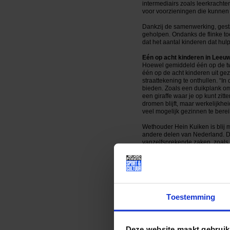
intermediairs zoals leerkracht
voor voorzieningen die kunnen h
Dankzij de samenwerking, gestar
geholpen. Ondanks de flinke to
dat het aantal kinderen dat hulp
Eén op acht kinderen in Leeu
Hoewel gemiddeld één op de twa
één op de acht kinderen uit ge
straattekening te onthullen. “I
bieden. Zoals een duikplank om 
een giraffe waar je op kunt zit
dromen blijft, maar werkelijkh
veel mogelijk gezinnen te berei
Wethouder Hein Kuiken is blij 
andere delen van Nederland. De
vanzelfsprekende zaken, zoals 
kinderen hebben het recht om te
maakt.”
Jet van Gelder, voorzitter van 
kinderen heel belangrijk. Als d
koste van de schoolcijfers. We
Toestemming
corona hun baan verliezen of i
Sam& voor alle kinderen
Sam& is een samenwerkingsverb
Samen zetten zij zich in om kin
Deze website maakt gebruik