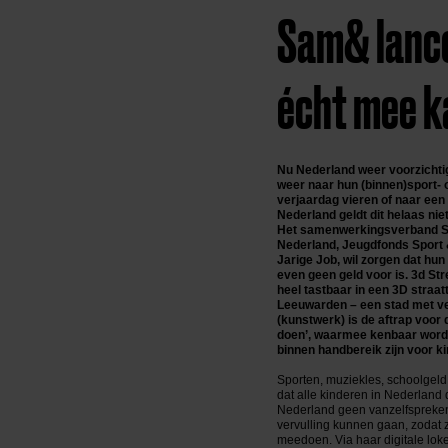
Sam& lance
écht mee k
Nu Nederland weer voorzichti
weer naar hun (binnen)sport- 
verjaardag vieren of naar een 
Nederland geldt dit helaas niet
Het samenwerkingsverband Sa
Nederland, Jeugdfonds Sport &
Jarige Job, wil zorgen dat hun
even geen geld voor is. 3d S
heel tastbaar in een 3D straat
Leeuwarden – een stad met vee
(kunstwerk) is de aftrap voor
doen’, waarmee kenbaar wordt
binnen handbereik zijn voor k
Sporten, muziekles, schoolgeld, 
dat alle kinderen in Nederland 
Nederland geen vanzelfspreken
vervulling kunnen gaan, zodat 
meedoen. Via haar digitale loke