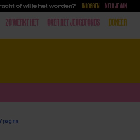
INLOGGEN
MELD JE AAN
acht of wil je het worden?
ZO WERKT HET
OVER HET JEUGDFONDS
DONEER
’ pagina