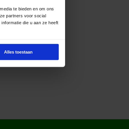
 samenwerking met gemeenten,
ingen over opvoeden met
 media te bieden en om ons
ze partners voor social
nformatie die u aan ze heeft
Alles toestaan