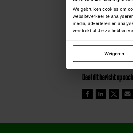
bieden op het gebied van educat
lokale partners en bedrijven.
We gebruiken cookies om cont
geldzorgen.
websiteverkeer te analyseren
www.samenvoorallekinderen.nl
media, adverteren en analys
* Optelsom van het aantal geho
verstrekt of die ze hebben v
Lees meer nieuws
Weigeren
Deel dit bericht op soci