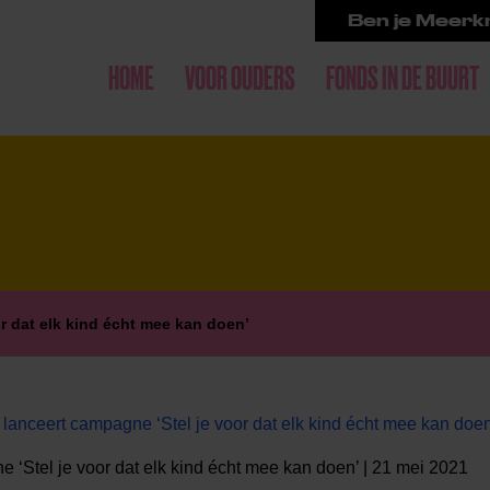
Ben je Meerkr
HOME
VOOR OUDERS
FONDS IN DE BUURT
r dat elk kind écht mee kan doen’
anceert campagne ‘Stel je voor dat elk kind écht mee kan doen
‘Stel je voor dat elk kind écht mee kan doen’ | 21 mei 2021