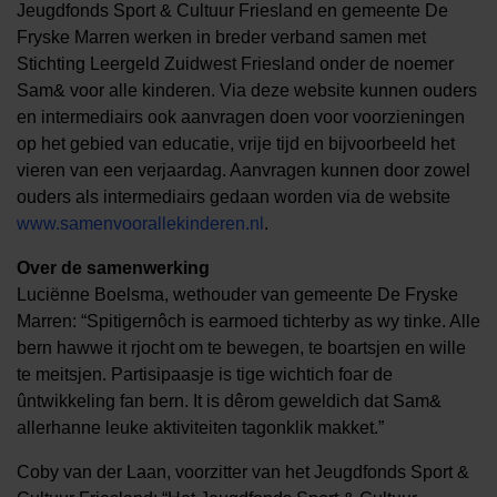
Jeugdfonds Sport & Cultuur Friesland en gemeente De
Fryske Marren werken in breder verband samen met
Stichting Leergeld Zuidwest Friesland onder de noemer
Sam& voor alle kinderen. Via deze website kunnen ouders
en intermediairs ook aanvragen doen voor voorzieningen
op het gebied van educatie, vrije tijd en bijvoorbeeld het
vieren van een verjaardag. Aanvragen kunnen door zowel
ouders als intermediairs gedaan worden via de website
www.samenvoorallekinderen.nl
.
Over de samenwerking
Luciënne Boelsma, wethouder van gemeente De Fryske
Marren: “Spitigernôch is earmoed tichterby as wy tinke. Alle
bern hawwe it rjocht om te bewegen, te boartsjen en wille
te meitsjen. Partisipaasje is tige wichtich foar de
ûntwikkeling fan bern. It is dêrom geweldich dat Sam&
allerhanne leuke aktiviteiten tagonklik makket.”
Coby van der Laan, voorzitter van het Jeugdfonds Sport &