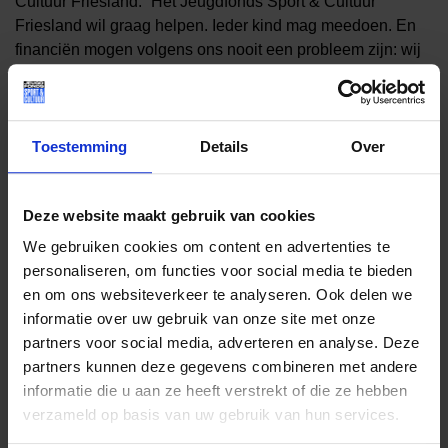
Cultuur Friesland: “Het Jeugdfonds Sport & Cultuur
Friesland wil graag helpen. Ieder kind mag meedoen. En
financiën mogen volgens ons nooit een probleem zijn: wij
betalen gewoon de rekening! Daarom de oproep: Ouders,
verzorgers en sociaal netwerk rondom een kind: maak
gebruik van de ondersteuning van ons fonds. Zorg dat het
kind kan sporten of cultuurlessen kan volgen. Denk aan het
Toestemming
Details
Over
kind, denk aan de mogelijkheden die er zijn en regel het
gewoon!.”
Deze website maakt gebruik van cookies
Jelle Wassenaar, voorzitter van vv Oudehaske: “Als
We gebruiken cookies om content en advertenties te
voetbalclub vinden we het belangrijk dat iedereen mee kan
personaliseren, om functies voor social media te bieden
doen, ongeacht de financiële situatie. Met het spandoek
en om ons websiteverkeer te analyseren. Ook delen we
hopen wij hier bredere bekendheid aan te geven aan een
informatie over uw gebruik van onze site met onze
ieder die hier wekelijks op het sportpark komt’
partners voor social media, adverteren en analyse. Deze
partners kunnen deze gegevens combineren met andere
Op de foto v.l.n.r. Jelle Wassenaar (vv Oudehaske), Rainer
informatie die u aan ze heeft verstrekt of die ze hebben
de Groot en Coby van der Laan (Jeugdfonds Sport &
verzameld op basis van uw gebruik van hun services.
Cultuur Friesland) en Luciënne Boelsma (De Fryske
Marren)