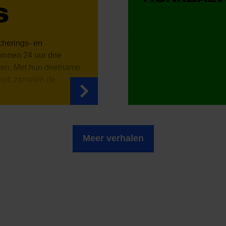
S
cherings- en
binnen 24 uur drie
men. Met hun deelname
eet, zamelen de
Meer verhalen