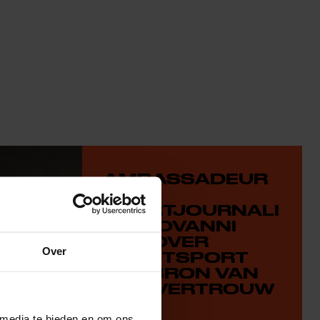
AMBASSADEUR
EN
SPORTJOURNALI
ST GIOVANNI
TJIN OVER
Over
VECHTSPORT
ALS BRON VAN
ZELFVERTROUW
EN
 media te bieden en om ons