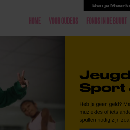
Ben je Meerkr
HOME
VOOR OUDERS
FONDS IN DE BUURT
Jeugd
Sport 
Heb je geen geld? Maa
muziekles of iets and
spullen nodig zijn zo