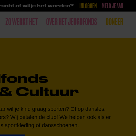
INLOGGEN
MELD JE AAN
acht of wil je het worden?
ZO WERKT HET
OVER HET JEUGDFONDS
DONEER
fonds
& Cultuur
r wil je kind graag sporten? Of op dansles,
ers? Wij betalen de club! We helpen ook als er
als sportkleding of dansschoenen.