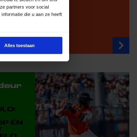
ze partners voor social
nformatie die u aan ze heeft
Alles toestaan
deur
LO:
OP ÉN
T
ELD