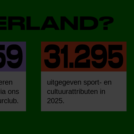
DERLAND?
eren
uitgegeven sport- en
ia ons
cultuurattributen in
urclub.
2025.