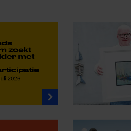
nds
m zoekt
ider met
rticipatie
juli 2026