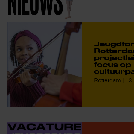
NIEUWS
Jeugdfo
Rotterda
projectle
focus op
cultuurpa
Rotterdam | 13 