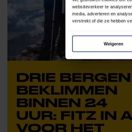
websiteverkeer te analyseren
media, adverteren en analys
verstrekt of die ze hebben v
Weigeren
DRIE BERGEN
BEKLIMMEN
BINNEN 24
UUR: FITZ IN 
VOOR HET