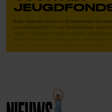
JEUGDFOND
Begin september reizen zo'n 65 medewerkers van deta
consultancybedrijf FITZ naar Groot-Brittannië, waar zij 
bergen in Schotland, Engeland en Wales gaan beklim
aan de Three Peaks Challenge, zoals deze uitdaging h
collega's geld in voor het Jeugdfonds Sport & Cultuur.