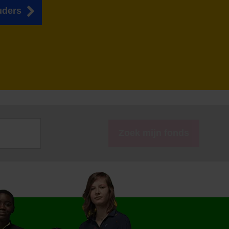
uders
Zoek mijn fonds