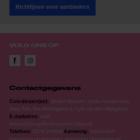
Richtlijnen voor aanbieders
VOLG ONS OP
Contactgegevens
Coördinator(en):
Jürgen Wouters, Linda Hoogervorst,
Joey Toet, Ilse Alsemgeest & Cyril van den Wijngaard
E-mailadres:
zuid-
holland@jeugdfondssportencultuur.nl
Telefoon:
0174-244940
Aanwezig:
Telefonisch
bereikbaar op maandag, woensdag, donderdag en