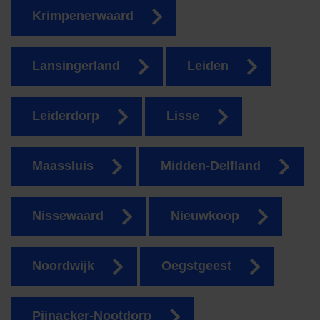
Krimpenerwaard
Lansingerland
Leiden
Leiderdorp
Lisse
Maassluis
Midden-Delfland
Nissewaard
Nieuwkoop
Noordwijk
Oegstgeest
Pijnacker-Nootdorp