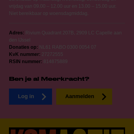
vrijdag van 09.00 – 12.00 uur en 13.00 – 15.00 uur.
Niet bereikbaar op woensdagmiddag.
Adres:
Rivium Quadrant 207B, 2909 LC Capelle aan
den IJssel
Donaties op:
NL61 RABO 0300 0054 07
KvK nummer:
27272555
RSIN nummer:
814875889
Ben je al Meerkracht?
Log in
Aanmelden