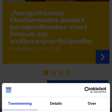
Jeugdfonds
Rotterdam zoekt
projectleider met
focus op
cultuurparticipatie
Rotterdam | 13 juli 2026
Lees meer nieuws
Toestemming
Details
Over