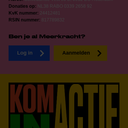
Donaties op:
NL38 RABO 0339 2658 92
KvK nummer:
24412481
RSIN nummer:
817789832
Ben je al Meerkracht?
Log in
Aanmelden