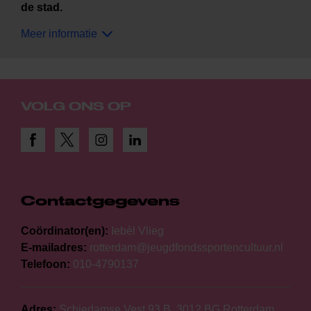
de stad.
Meer informatie
VOLG ONS OP
Contactgegevens
Coördinator(en):
Iebèl Vlieg
E-mailadres:
rotterdam@jeugdfondssportencultuur.nl
Telefoon:
010-4790137
Adres:
Schiedamse Vest 93 B, 3012 BG Rotterdam