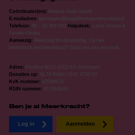
Coördinator(en):
Martina Haak-Snoek
E-mailadres:
groningen@jeugdfondssportencultuur.nl
Telefoon:
06 – 81 304 503
Helpdesk:
Laura Jelsma &
Femke Kikstra
Aanwezig:
Maandag t/m donderdag. Zijn we
telefonisch niet bereikbaar? Stuur ons dan een mail.
Adres:
Postbus 8012, 9702 KA Groningen
Donaties op:
NL70 RABO 0142 1730 53
KvK nummer:
02098675
RSIN nummer:
817953619
Ben je al Meerkracht?
Log in
Aanmelden