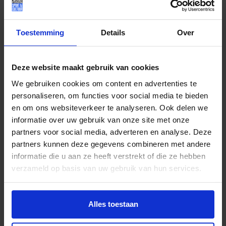
DANSDOCENT
MILOU: ’LET’S
DANCE MAAKT DE
Toestemming
Details
Over
STAP NAAR DE
DANSSCHOOL
MAKKELIJKER’
Deze website maakt gebruik van cookies
We gebruiken cookies om content en advertenties te
personaliseren, om functies voor social media te bieden
en om ons websiteverkeer te analyseren. Ook delen we
informatie over uw gebruik van onze site met onze
partners voor social media, adverteren en analyse. Deze
partners kunnen deze gegevens combineren met andere
informatie die u aan ze heeft verstrekt of die ze hebben
verzameld op basis van uw gebruik van hun services.
Alles toestaan