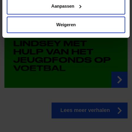
Aanpassen
Weigeren
Gezinnen
LINDSEY MET
HULP VAN HET
JEUGDFONDS OP
VOETBAL
Lees meer verhalen