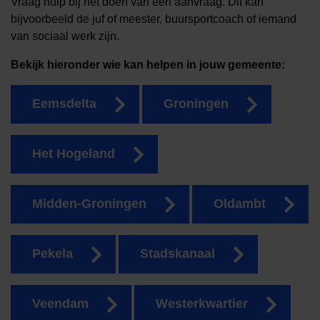
Vraag hulp bij het doen van een aanvraag. Dit kan
bijvoorbeeld de juf of meester, buursportcoach of iemand
van sociaal werk zijn.
Bekijk hieronder wie kan helpen in jouw gemeente:
Eemsdelta
Groningen
Het Hogeland
Midden-Groningen
Oldambt
Pekela
Stadskanaal
Veendam
Westerkwartier