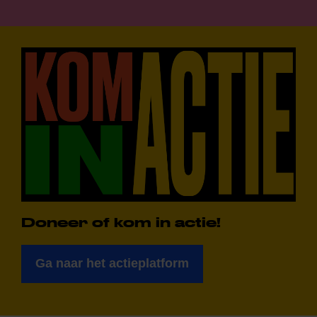
Doneer of kom in actie!
Ga naar het actieplatform