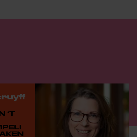
ruyff
 ‘T
PELI
MAKEN