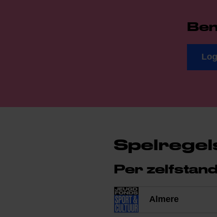
Ben
Log
Spelregel
Per zelfstan
Almere