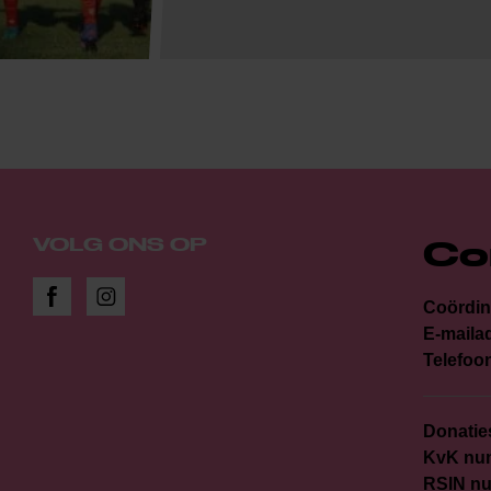
Co
VOLG ONS OP
Coördin
E-maila
Telefoo
Donatie
KvK nu
RSIN n