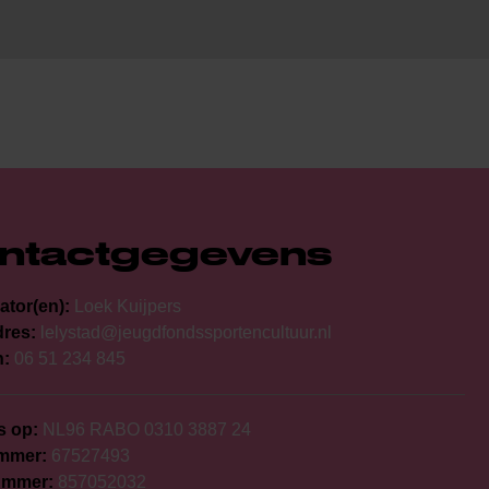
ntactgegevens
ator(en):
Loek Kuijpers
dres:
lelystad@jeugdfondssportencultuur.nl
n:
06 51 234 845
s op:
NL96 RABO 0310 3887 24
mmer:
67527493
ummer:
857052032