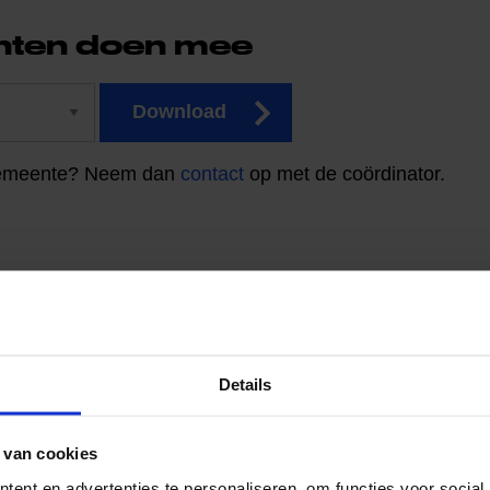
ten doen mee
Download
 gemeente? Neem dan
contact
op met de coördinator.
Details
 van cookies
ent en advertenties te personaliseren, om functies voor social