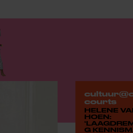
cultuur@c
courts
HELENE VAN
HOEN:
‘LAAGDREM
G KENNIS