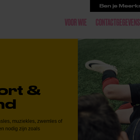
Ben je Meerkr
VOOR WIE
CONTACTGEGEVENS
ort &
nd
nsles, muziekles, zwemles of
n nodig zijn zoals