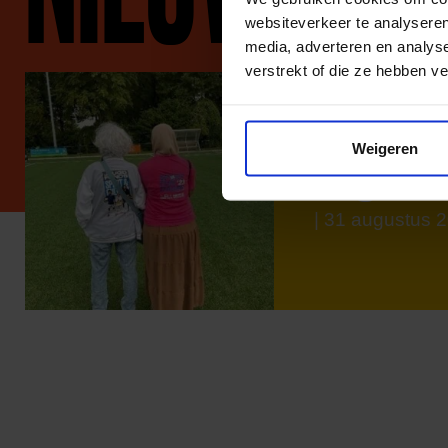
websiteverkeer te analyseren
media, adverteren en analys
verstrekt of die ze hebben v
Amina: 'R
Weigeren
gezonde 
en goede
| 31 augustus 