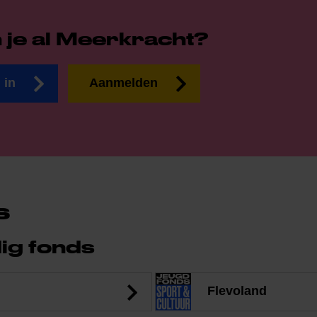
 je al Meerkracht?
 in
Aanmelden
s
dig fonds
Flevoland