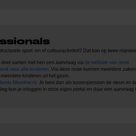
ssionals
ructurele sport -en of cultuuractiviteit? Dat kan op twee manier
en doet samen met hen een aanvraag via
de website van onze
m& voor alle kinderen
. Via deze route kunnen meerdere zaken
eerdere kinderen uit het gezin.
dfonds
Meerkracht
. Je bent dan als tussenpersoon de steun en t
ing kun je inloggen in onze eigen portal en daar een aanvraag 