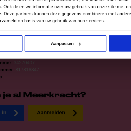
n:
06-43121900
Helpdesk:
voor aanvragen of vragen mail
. Ook delen we informatie over uw gebruik van onze site met on
arlem@jeugdfondssportencultuur.nl
e. Deze partners kunnen deze gegevens combineren met andere i
g:
We zijn telefonisch bereikbaar op dinsdag en vrijdag van
erzameld op basis van uw gebruik van hun services.
 uur.* Stuur je ons een e-mail, dan antwoorden wij je altijd
4 werkdagen.
Aanpassen
chipholpoort 2, 2034 MA Haarlem (postadres)
s op:
NL17RABO0131795201
mmer:
34270407
ummer:
817816847
o:
 je al Meerkracht?
 in
Aanmelden