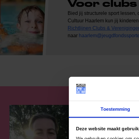
Voor clubs
Bied jij structurele sport less
Cultuur Haarlem kun jij kindere
Richtlijnen Clubs & Vereniginge
naar
haarlem@jeugdfondssporten
Co
Toestemming
Coördin
Deze website maakt gebruik
E-maila
We gebruiken cookies om cont