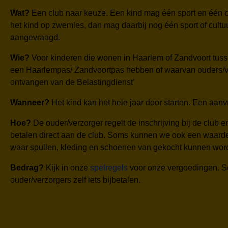
Wat?
Een club naar keuze. Een kind mag één sport en één cul
het kind op zwemles, dan mag daarbij nog één sport of cultuu
aangevraagd.
Wie?
Voor kinderen die wonen in Haarlem of Zandvoort tuss
een Haarlempas/ Zandvoortpas hebben of waarvan ouders/v
ontvangen van de Belastingdienst’
Wanneer?
Het kind kan het hele jaar door starten. Een aanvr
Hoe?
De ouder/verzorger regelt de inschrijving bij de club e
betalen direct aan de club. Soms kunnen we ook een waard
waar spullen, kleding en schoenen van gekocht kunnen wor
Bedrag?
Kijk in onze
spelregels
voor onze vergoedingen. 
ouder/verzorgers zelf iets bijbetalen.