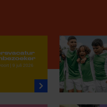
gersvacatur
enbezoeker
ort | 9 juli 2026