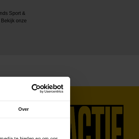
onds Sport &
 Bekijk onze
Over
 media te bieden en om ons