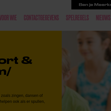
Ben je Meerkr
VOOR WIE
CONTACTGEGEVENS
SPELREGELS
NIEUWS
ort &
m/
b zoals zingen, dansen of
 helpen ook als er spullen,