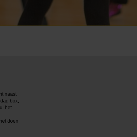
nt naast
rdag box,
ul het
 het doen