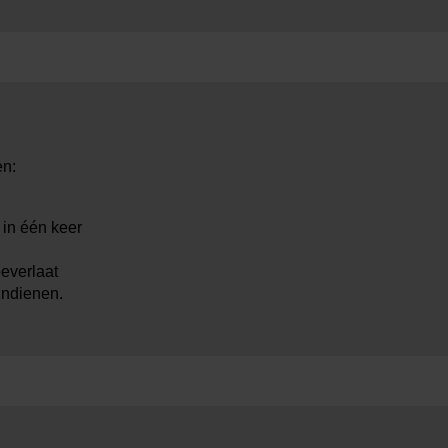
en:
 in één keer
oeverlaat
indienen.