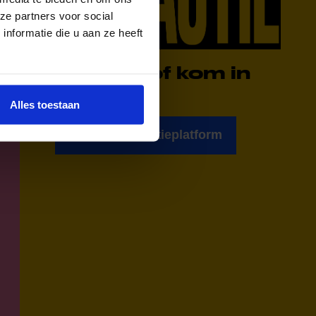
ze partners voor social
nformatie die u aan ze heeft
Doneer of kom in
actie!
Alles toestaan
Ga naar het actieplatform