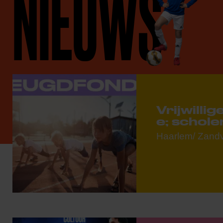
NIEUWS
Vrijwilli
e; schol
Haarlem/ Zandvo