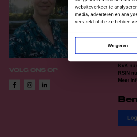
Telefoo
websiteverkeer te analyseren
naar; ha
media, adverteren en analys
Aanwezi
verstrekt of die ze hebben v
12 tot 16
binnen 
Weigeren
Adres:
S
Donatie
KvK nu
VOLG ONS OP
RSIN n
Meer inf
Ben
Log