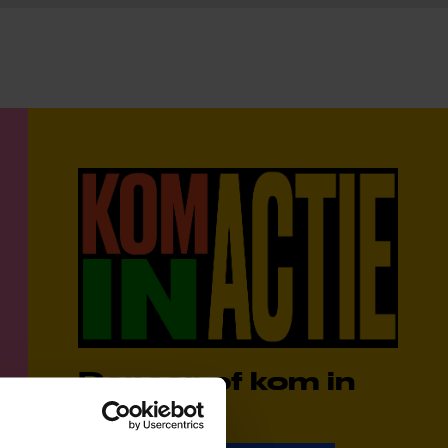
Doneer of kom in
actie!