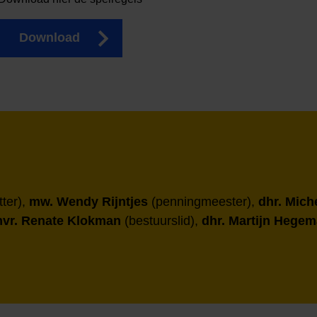
Download
tter),
mw. Wendy Rijntjes
(penningmeester),
dhr. Mich
vr. Renate Klokman
(bestuurslid),
dhr. Martijn Hege