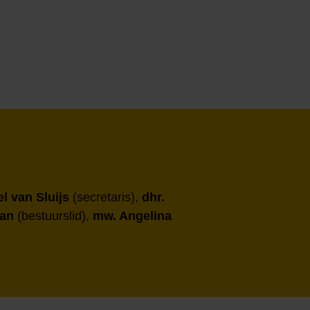
el van Sluijs
(secretaris),
dhr.
man
(bestuurslid),
mw. Angelina