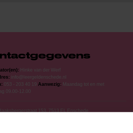
ntactgegevens
ator(en):
Hinke van der Werf
dres:
info@leergeldenschede.nl
n:
053 - 203 40 19
Aanwezig:
Maandag tot en met
ag 09.00-12.00
aaksbergerstraat 153, 7513 EL Enschede
s op:
NL75 RABO 0132 9670 81
mmer:
52750205
ummer:
850581230