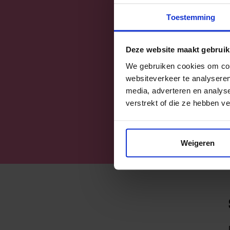
Meer inf
Toestemming
Voedselb
Loop op 
binnen.
Deze website maakt gebruik
We gebruiken cookies om cont
Ben
websiteverkeer te analyseren
media, adverteren en analys
verstrekt of die ze hebben v
Log
Weigeren