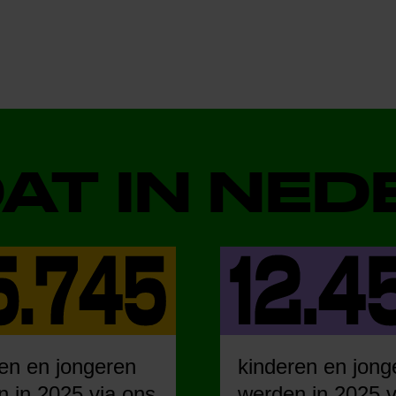
DAT IN NE
en en jongeren
kinderen en jong
 in 2025 via ons
werden in 2025 v