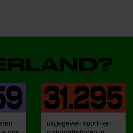
DERLAND?
eren
uitgegeven sport- en
ia ons
cultuurattributen in