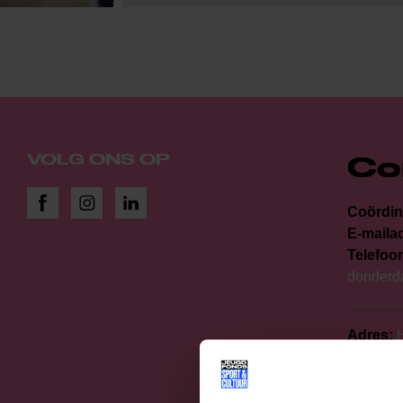
Co
VOLG ONS OP
Coördin
E-maila
Telefoo
donderd
Adres:
H
Donatie
KvK nu
RSIN n