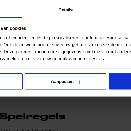
o:
Je vindt ons in het gebouw De Vlecht, samen met de
Details
ank, Kledingbank en het Meubeldepot. Heb je vragen?
de woensdagmiddag tussen 13.30 en 15.30 uur bij ons
 van cookies
ent en advertenties te personaliseren, om functies voor social
 je al Meerkracht?
. Ook delen we informatie over uw gebruik van onze site met on
e. Deze partners kunnen deze gegevens combineren met andere i
erzameld op basis van uw gebruik van hun services.
 in
Aanmelden
Aanpassen
Spelregels
Download hier de spelregels