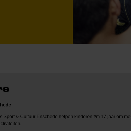
rs
chede
ds Sport & Cultuur Enschede helpen kinderen t/m 17 jaar om me
tiviteiten.