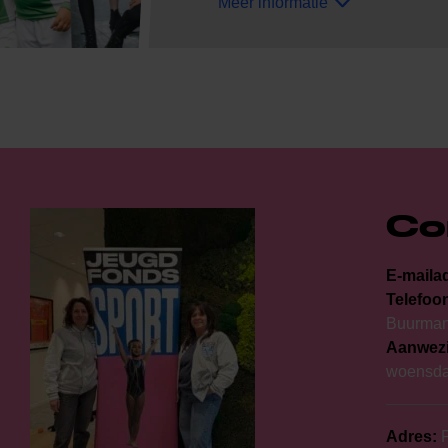
Meer informatie
Co
E-maila
Telefoo
Buurma
Aanwezi
woensdag
Adres:
P