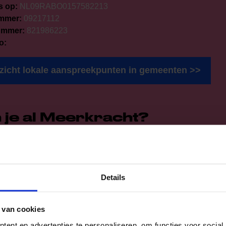
s op:
NL09RABO0157582213
mmer:
09217112
ummer:
821986223
o:
zicht lokale aanspreekpunten in gemeenten >>
 je al Meerkracht?
 in
Aanmelden
Details
 van cookies
ent en advertenties te personaliseren, om functies voor social