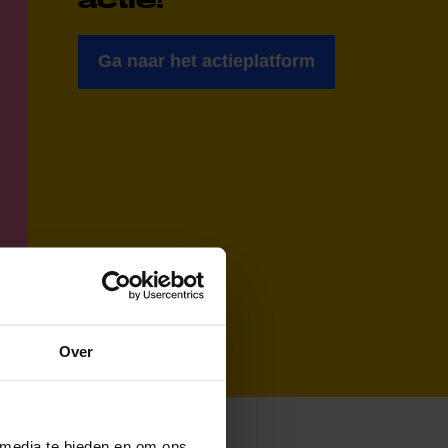
Ga naar het actieplatform
Over
 media te bieden en om ons