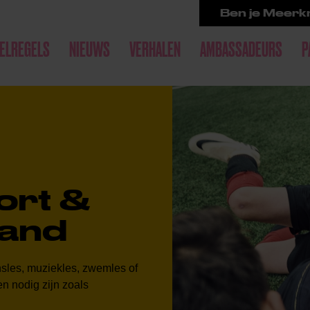
Ben je Meerkr
ELREGELS
NIEUWS
VERHALEN
AMBASSADEURS
P
ort &
land
nsles, muziekles, zwemles of
n nodig zijn zoals