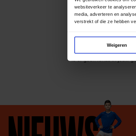
Spelregel
websiteverkeer te analyseren
media, adverteren en analys
verstrekt of die ze hebben v
Deze gemeen
Weigeren
Is er geen fonds in jouw