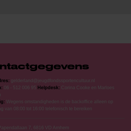
ntactgegevens
dres:
gelderland@jeugdfondssportencultuur.nl
n:
06 - 512 006 95
Helpdesk:
Corina Cooke en Marloes
n
g:
Wegens omstandigheden is de backoffice alleen op
 van 08:00 tot 16:00 telefonisch te bereiken
apendallaan 7, 6816 VD Arnhem