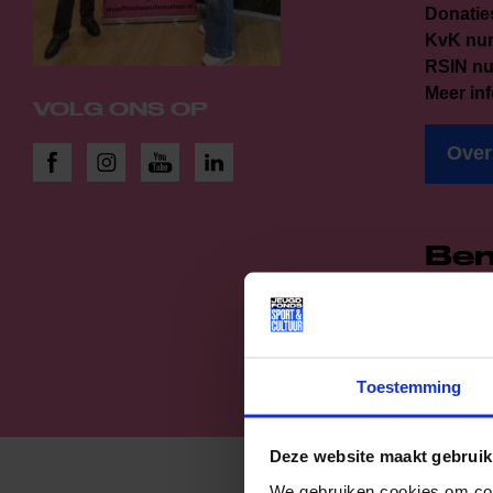
Donatie
KvK nu
RSIN n
Meer inf
VOLG ONS OP
Over
Ben
Log
Toestemming
Deze website maakt gebruik
We gebruiken cookies om cont