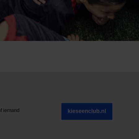
of iemand
kieseenclub.nl