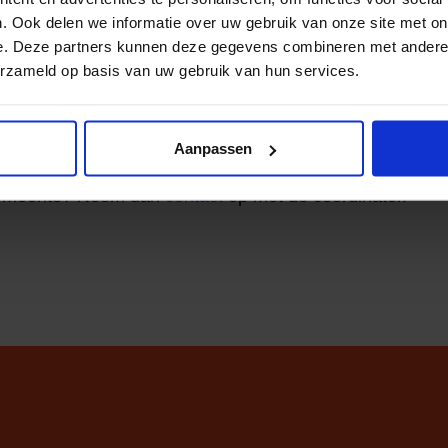
s
. Ook delen we informatie over uw gebruik van onze site met on
e. Deze partners kunnen deze gegevens combineren met andere i
erzameld op basis van uw gebruik van hun services.
ten doen mee
Download
Aanpassen
 gemeente? Neem dan
contact
op met de coördinator.