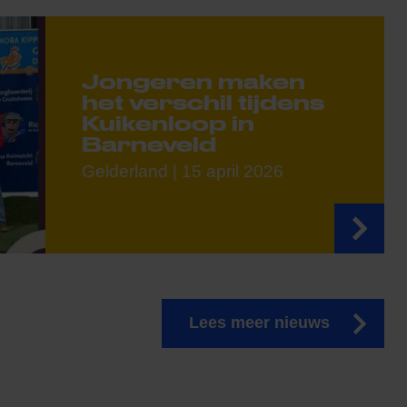
Jongeren maken
het verschil tijdens
Kuikenloop in
Barneveld
Gelderland | 15 april 2026
Lees meer nieuws