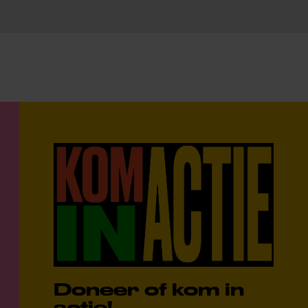
Doneer of kom in
actie!