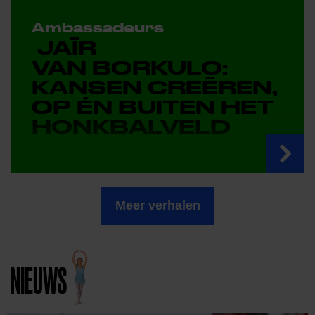
Ambassadeurs
JAÏR
VAN BORKULO:
KANSEN CREËREN,
OP ÉN BUITEN HET
HONKBALVELD
Meer verhalen
NIEUWS